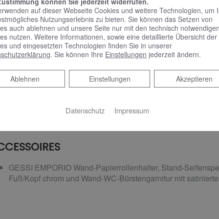
Zustimmung können Sie jederzeit widerrufen.
VIGOUR AI Betätigungsplatte für 2-Mengen-Spültechnik, se
erwenden auf dieser Webseite Cookies und weitere Technologien, um 
estmögliches Nutzungserlebnis zu bieten. Sie können das Setzen von
es auch ablehnen und unsere Seite nur mit den technisch notwendige
es nutzen. Weitere Informationen, sowie eine detaillierte Übersicht der
es und eingesetzten Technologien finden Sie in unserer
schutzerklärung
. Sie können Ihre
Einstellungen
jederzeit ändern.
ADHEIZKÖRPER
Ablehnen
Ablehnen
Einstellungen
Akzeptieren
VIGOUR derby Badheizkörper, 180 x 60 cm, in weiß
Datenschutz
Impressum
CCESSOIRES
GESSI EMPORIO Wand-Papierrollenhalter, Stand-Seifenspend
Fuß/Kopf chrom und Wand-WC-Bürstengarnitur mit satiniert