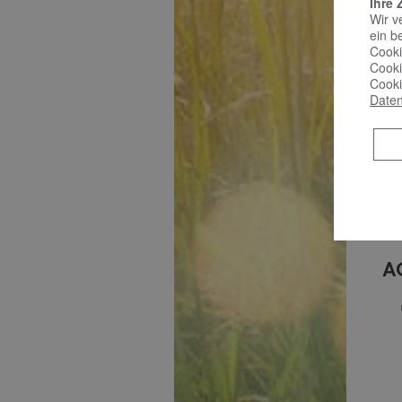
Ihre 
Wir v
ein b
Cooki
Cooki
Cooki
Daten
B
A