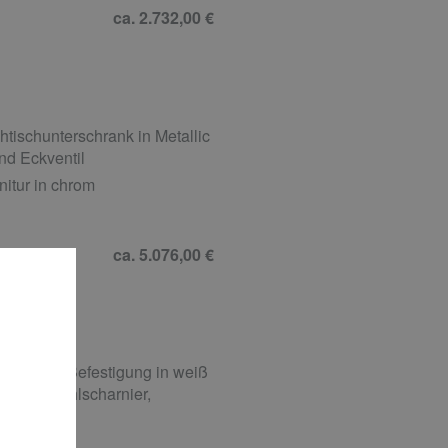
ca. 2.732,00 €
ischunterschrank in Metallic
nd Eckventil
itur in chrom
ca. 5.076,00 €
rdeckter Befestigung in weiß
 Edelstahlscharnier,