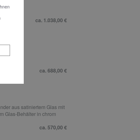
idenmatt
Ihnen
n
ca. 1.038,00 €
ca. 688,00 €
er aus satiniertem Glas mit
em Glas-Behälter in chrom
ca. 570,00 €