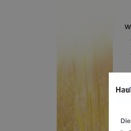
W
W
Die