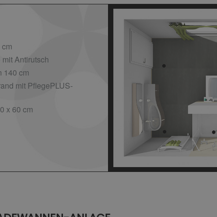
1 cm
mit Antirutsch
in 140 cm
rand mit PflegePLUS-
0 x 60 cm