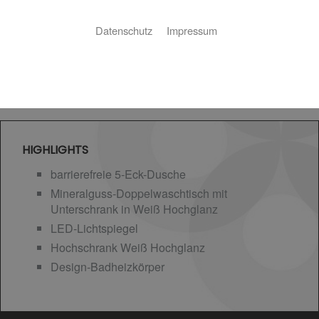
Datenschutz
Impressum
HIGHLIGHTS
barrierefreie 5-Eck-Dusche
Mineralguss-Doppelwaschtisch mit
Unterschrank in Weiß Hochglanz
LED-Lichtspiegel
Hochschrank Weiß Hochglanz
Design-Badheizkörper