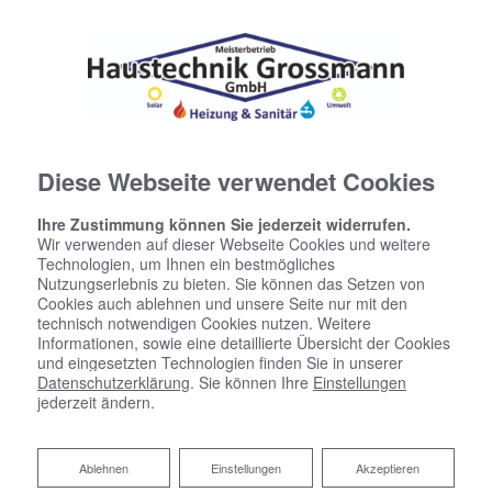
Diese Webseite verwendet Cookies
Ihre Zustimmung können Sie jederzeit widerrufen.
Wir verwenden auf dieser Webseite Cookies und weitere
Startseite
»
Bad
»
Badinspiration & Musterbäder
»
Komfort-Bad 8,2 ㎡
Technologien, um Ihnen ein bestmögliches
Nutzungserlebnis zu bieten. Sie können das Setzen von
Cookies auch ablehnen und unsere Seite nur mit den
Komfort-Bad 8,2 ㎡
technisch notwendigen Cookies nutzen. Weitere
Informationen, sowie eine detaillierte Übersicht der Cookies
und eingesetzten Technologien finden Sie in unserer
Datenschutzerklärung
. Sie können Ihre
Einstellungen
jederzeit ändern.
Ablehnen
Ablehnen
Einstellungen
Akzeptieren