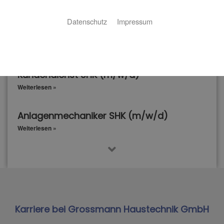
tatkräftige Unterstützung!
Datenschutz
Impressum
Unsere offenen Stellen:
Kundendienst SHK (m/w/d)
Weiterlesen »
Anlagenmechaniker SHK (m/w/d)
Weiterlesen »
Karriere bei Grossmann Haustechnik GmbH