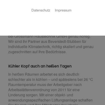
Datenschutz
Impressum
Für das ideale Arbeitsklima
Sie sind auf der Suche nach einem Lüftungskonzept
für das ideale Arbeitsklima in Industriehallen,
Bürogebäuden oder im Einzelhandel? Dann sind Sie
bei Grossmann Haustechnik GmbH genau richtig.
Wir sind Ihr Partner aus Beverstedt-Stubben für
individuelle Klimatechnik, richtig skaliert und genau
zugeschnitten auf Ihre Bedürfnisse.
Kühler Kopf auch an heißen Tagen
In heißen Räumen arbeitet es sich deutlich
schlechter als in kühlen – und spätestens bei 26 °C
Raumtemperatur muss der Arbeitgeber nach
Arbeitsstättenverordnung von 2011 für eine
Linderung sorgen. Mit einer objekt- und
anwendungsspezifischen Lüftungsanlage schaffen