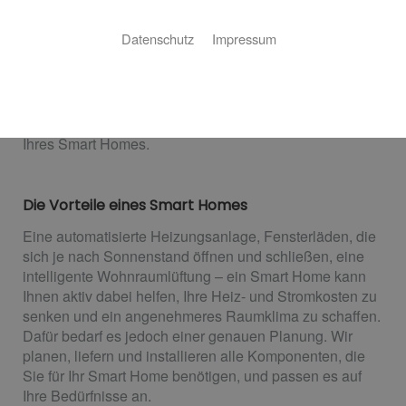
Ihr Smart Home von Grossmann
Haustechnik GmbH
Datenschutz
Impressum
Ein Smart Home ist nicht nur ein gewisser Komfort,
sondern hilft auch aktiv dabei, Energie zu sparen und
Ressourcen zu schonen. Wir sind Ihr Partner in
Beverstedt-Stubben für die Planung und Installation
Ihres Smart Homes.
Die Vorteile eines Smart Homes
Eine automatisierte Heizungsanlage, Fensterläden, die
sich je nach Sonnenstand öffnen und schließen, eine
intelligente Wohnraumlüftung – ein Smart Home kann
Ihnen aktiv dabei helfen, Ihre Heiz- und Stromkosten zu
senken und ein angenehmeres Raumklima zu schaffen.
Dafür bedarf es jedoch einer genauen Planung. Wir
planen, liefern und installieren alle Komponenten, die
Sie für Ihr Smart Home benötigen, und passen es auf
Ihre Bedürfnisse an.